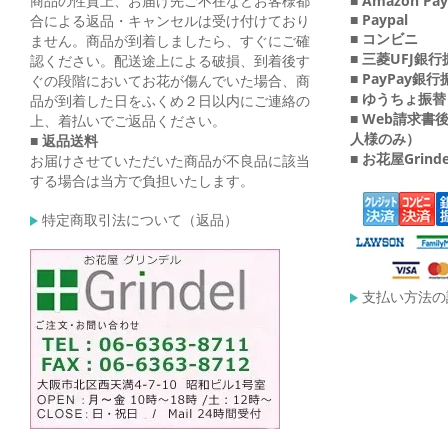
商品の性質上、お届け先ご不在などお客様都
■ Amazon Pay
■ Paypal
合による返品・キャンセルは受け付けており
■ コンビニ
ません。商品が到着しましたら、すぐにご確
■ 三菱UFJ銀
認ください。配送途上による破損、到着後す
■ PayPay銀
ぐの段階においてお花が傷んでいた場合、商
■ ゆうちょ振替
品が到着した日をふくめ２日以内にご連絡の
■ Web請求
上、着払いでご返品ください。
人様のみ）
■ 返品送料
■ お花屋Grin
お届けさせていただいた商品が不良品に該当
する場合は当方で負担いたします。
特定商取引法について（返品）
支払い方法の