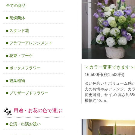
全ての商品
■ 胡蝶蘭鉢
■ スタンド花
■ フラワーアレンジメント
■ 花束・ブーケ
■ ボックスフラワー
16,500円(税1,500円)
■ 観葉植物
淡い色合いとボリューム感
力のお悔やみアレンジ。カ
■ プリザーブドフラワー
変更可能、サイズ: 高さ約85
横幅約40cm。
用途・お花の色で選ぶ
■ 公演・出演お祝い