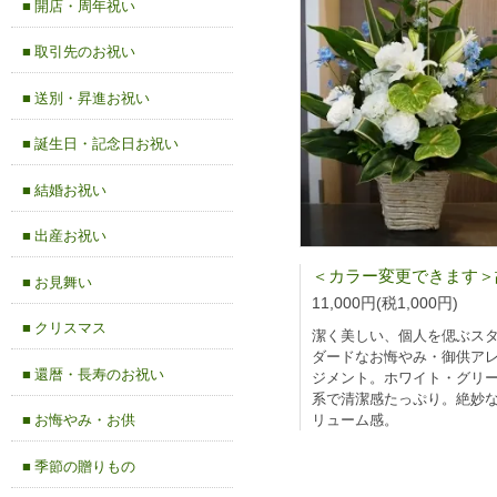
■ 開店・周年祝い
■ 取引先のお祝い
■ 送別・昇進お祝い
■ 誕生日・記念日お祝い
■ 結婚お祝い
■ 出産お祝い
■ お見舞い
11,000円(税1,000円)
■ クリスマス
潔く美しい、個人を偲ぶス
ダードなお悔やみ・御供ア
■ 還暦・長寿のお祝い
ジメント。ホワイト・グリ
系で清潔感たっぷり。絶妙
リューム感。
■ お悔やみ・お供
■ 季節の贈りもの