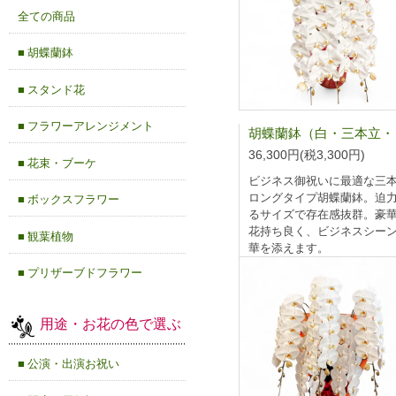
全ての商品
■ 胡蝶蘭鉢
■ スタンド花
■ フラワーアレンジメント
36,300円(税3,300円)
■ 花束・ブーケ
ビジネス御祝いに最適な三
ロングタイプ胡蝶蘭鉢。迫
■ ボックスフラワー
るサイズで存在感抜群。豪
花持ち良く、ビジネスシー
■ 観葉植物
華を添えます。
■ プリザーブドフラワー
用途・お花の色で選ぶ
■ 公演・出演お祝い