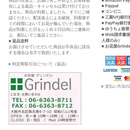
商品の性質上、お届け先ご不在などお客様都
■ Amazon Pay
■ Paypal
合による返品・キャンセルは受け付けており
■ コンビニ
ません。商品が到着しましたら、すぐにご確
■ 三菱UFJ銀
認ください。配送途上による破損、到着後す
■ PayPay銀
ぐの段階においてお花が傷んでいた場合、商
■ ゆうちょ振替
品が到着した日をふくめ２日以内にご連絡の
■ Web請求
上、着払いでご返品ください。
人様のみ）
■ 返品送料
■ お花屋Grin
お届けさせていただいた商品が不良品に該当
する場合は当方で負担いたします。
特定商取引法について（返品）
支払い方法の