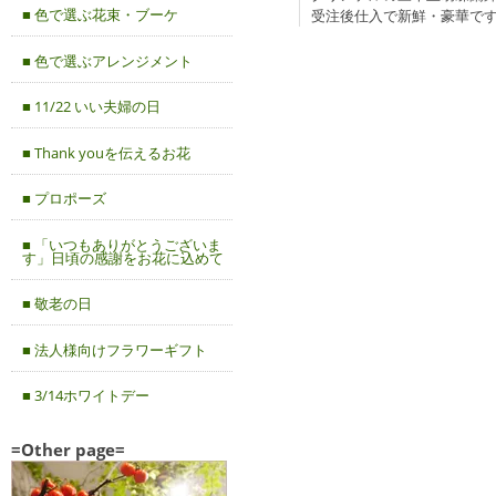
■ 色で選ぶ花束・ブーケ
受注後仕入で新鮮・豪華で
■ 色で選ぶアレンジメント
■ 11/22 いい夫婦の日
■ Thank youを伝えるお花
■ プロポーズ
■ 「いつもありがとうございま
す」日頃の感謝をお花に込めて
■ 敬老の日
■ 法人様向けフラワーギフト
■ 3/14ホワイトデー
=Other page=