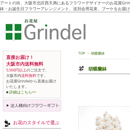
アートの街、大阪市北区西天満にあるフラワーデザイナーのお花屋Grin
鉢・お誕生日フラワーアレンジメント、送別会用花束、ブーケをお届け
TOP
>
胡蝶蘭鉢
直接お届け！
大阪市内送料無料
胡蝶蘭鉢
5,500円以上
のご注文で、
大阪市内
送料無料
です。
お花屋Grindelから直接お届け
いたします。
■
詳細はこちら>>
お花のスタイルで選ぶ