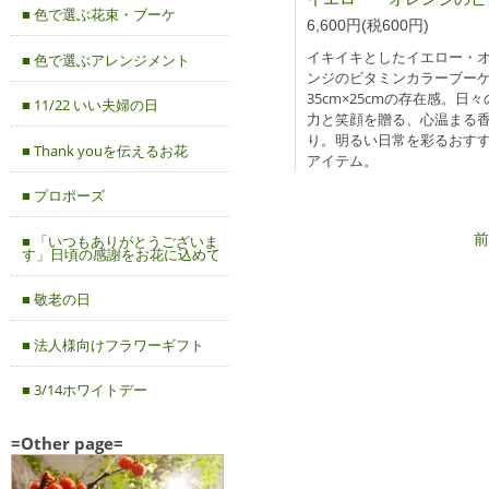
■ 色で選ぶ花束・ブーケ
6,600円(税600円)
イキイキとしたイエロー・
■ 色で選ぶアレンジメント
ンジのビタミンカラーブー
35cm×25cmの存在感。日
■ 11/22 いい夫婦の日
力と笑顔を贈る、心温まる
り。明るい日常を彩るおす
■ Thank youを伝えるお花
アイテム。
■ プロポーズ
前
■ 「いつもありがとうございま
す」日頃の感謝をお花に込めて
■ 敬老の日
■ 法人様向けフラワーギフト
■ 3/14ホワイトデー
=Other page=