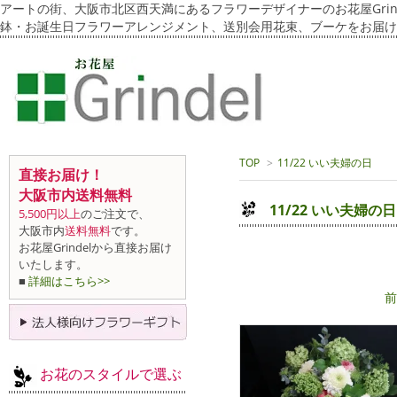
アートの街、大阪市北区西天満にあるフラワーデザイナーのお花屋Grin
鉢・お誕生日フラワーアレンジメント、送別会用花束、ブーケをお届け
TOP
>
11/22 いい夫婦の日
直接お届け！
大阪市内送料無料
11/22 いい夫婦の日
5,500円以上
のご注文で、
大阪市内
送料無料
です。
お花屋Grindelから直接お届け
いたします。
■
詳細はこちら>>
前
お花のスタイルで選ぶ