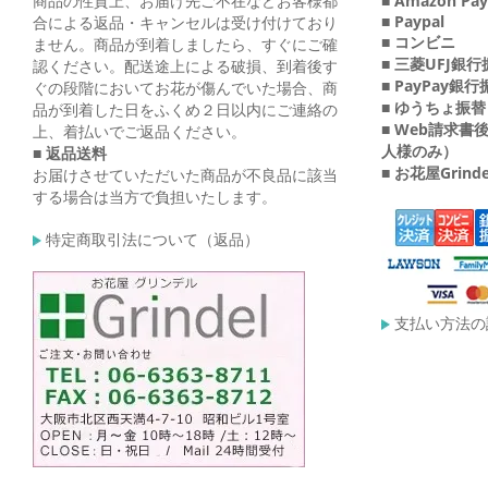
商品の性質上、お届け先ご不在などお客様都
■ Amazon Pay
■ Paypal
合による返品・キャンセルは受け付けており
■ コンビニ
ません。商品が到着しましたら、すぐにご確
■ 三菱UFJ銀
認ください。配送途上による破損、到着後す
■ PayPay銀
ぐの段階においてお花が傷んでいた場合、商
■ ゆうちょ振替
品が到着した日をふくめ２日以内にご連絡の
■ Web請求
上、着払いでご返品ください。
人様のみ）
■ 返品送料
■ お花屋Grin
お届けさせていただいた商品が不良品に該当
する場合は当方で負担いたします。
特定商取引法について（返品）
支払い方法の