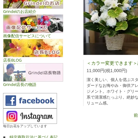
Grindelのお店紹介
画像配信サービスについて
店長BLOG
11,000円(税1,000円)
潔く美しい、個人を偲ぶス
Grindel店長の物語
ダードなお悔やみ・御供ア
ジメント。ホワイト・グリ
系で清潔感たっぷり。絶妙
リューム感。
前
毎日お花をアップしています
■
特定商取引法に基づく表記