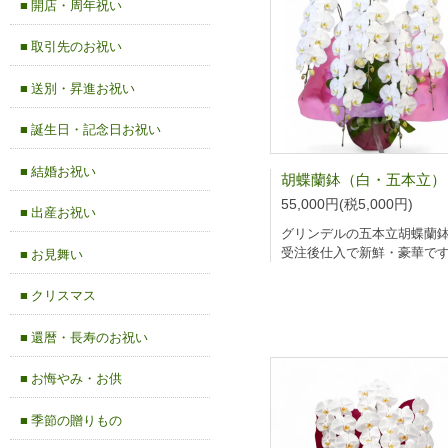
■ 開店・周年祝い
■ 取引先のお祝い
■ 送別・昇進お祝い
■ 誕生日・記念日お祝い
■ 結婚お祝い
55,000円(税5,000円)
■ 出産お祝い
グリンデルの五本立胡蝶蘭
受注後仕入で新鮮・豪華で
■ お見舞い
■ クリスマス
■ 還暦・長寿のお祝い
■ お悔やみ・お供
■ 季節の贈りもの