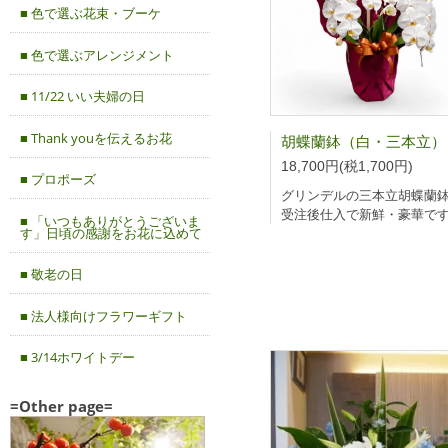
■ 色で選ぶ花束・ブーケ
■ 色で選ぶアレンジメント
■ 11/22 いい夫婦の日
■ Thank youを伝えるお花
18,700円(税1,700円)
■ プロポーズ
グリンデルの三本立胡蝶蘭
受注後仕入で新鮮・豪華で
■ 「いつもありがとうございま
す」日頃の感謝をお花に込めて
■ 敬老の日
■ 法人様向けフラワーギフト
■ 3/14ホワイトデー
=Other page=