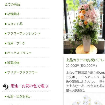
全ての商品
■ 胡蝶蘭鉢
■ スタンド花
■ フラワーアレンジメント
■ 花束・ブーケ
■ ボックスフラワー
■ 観葉植物
22,000円(税2,000円)
■ プリザーブドフラワー
上品な雰囲気漂う高さ90cm
方見ボリュームアレンジ。
先や楽屋にふさわしい、華
用途・お花の色で選ぶ
で上品な一品。お色やお花
望もお気軽に。
■ 公演・出演お祝い