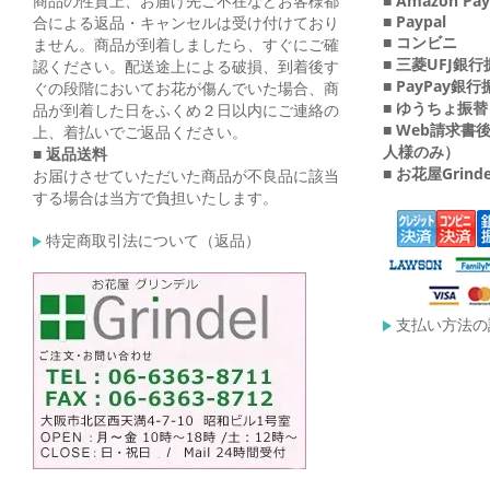
商品の性質上、お届け先ご不在などお客様都
■ Amazon Pay
■ Paypal
合による返品・キャンセルは受け付けており
■ コンビニ
ません。商品が到着しましたら、すぐにご確
■ 三菱UFJ銀
認ください。配送途上による破損、到着後す
■ PayPay銀
ぐの段階においてお花が傷んでいた場合、商
■ ゆうちょ振替
品が到着した日をふくめ２日以内にご連絡の
■ Web請求
上、着払いでご返品ください。
人様のみ）
■ 返品送料
■ お花屋Grin
お届けさせていただいた商品が不良品に該当
する場合は当方で負担いたします。
特定商取引法について（返品）
支払い方法の