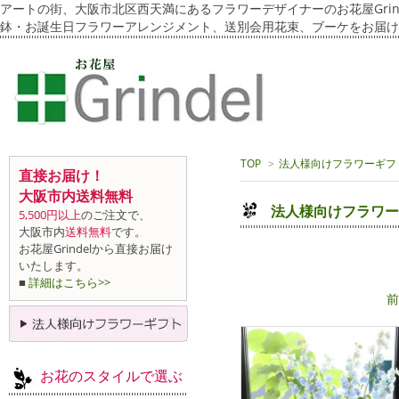
アートの街、大阪市北区西天満にあるフラワーデザイナーのお花屋Grin
鉢・お誕生日フラワーアレンジメント、送別会用花束、ブーケをお届け
TOP
>
法人様向けフラワーギフ
直接お届け！
大阪市内送料無料
法人様向けフラワー
5,500円以上
のご注文で、
大阪市内
送料無料
です。
お花屋Grindelから直接お届け
いたします。
■
詳細はこちら>>
前
お花のスタイルで選ぶ