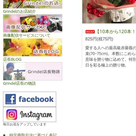
Grindelのお店紹介
【10本から120本！】本数が選べる最高級JAPAN ROSESの花束(70~
画像配信サービスについて
825円(税75円)
愛する人への最高級赤薔薇
束(70~75cm)。本数にこめ
意味を贈り物に込めて。特
店長BLOG
日を彩る極上の贈り物。
Grindel店長の物語
毎日お花をアップしています
■
特定商取引法に基づく表記