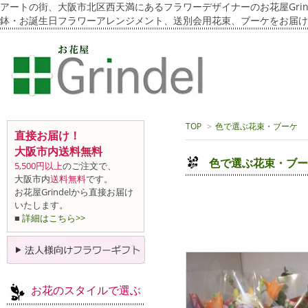
アートの街、大阪市北区西天満にあるフラワーデザイナーのお花屋Grin
鉢・お誕生日フラワーアレンジメント、送別会用花束、ブーケをお届け
TOP
>
色で選ぶ花束・ブーケ
直接お届け！
大阪市内送料無料
色で選ぶ花束・ブー
5,500円以上
のご注文で、
大阪市内
送料無料
です。
お花屋Grindelから直接お届け
いたします。
■
詳細はこちら>>
お花のスタイルで選ぶ