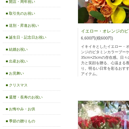
■ 開店・周年祝い
■ 取引先のお祝い
■ 送別・昇進お祝い
■ 誕生日・記念日お祝い
6,600円(税600円)
イキイキとしたイエロー・
■ 結婚お祝い
ンジのビタミンカラーブー
35cm×25cmの存在感。日
■ 出産お祝い
力と笑顔を贈る、心温まる
り。明るい日常を彩るおす
■ お見舞い
アイテム。
■ クリスマス
■ 還暦・長寿のお祝い
■ お悔やみ・お供
■ 季節の贈りもの