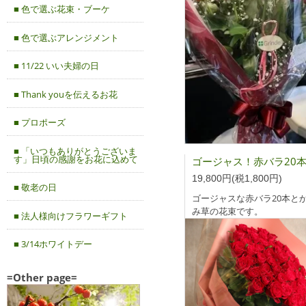
■ 色で選ぶ花束・ブーケ
■ 色で選ぶアレンジメント
■ 11/22 いい夫婦の日
■ Thank youを伝えるお花
■ プロポーズ
■ 「いつもありがとうございま
す」日頃の感謝をお花に込めて
19,800円(税1,800円)
■ 敬老の日
ゴージャスな赤バラ20本と
み草の花束です。
■ 法人様向けフラワーギフト
■ 3/14ホワイトデー
=Other page=