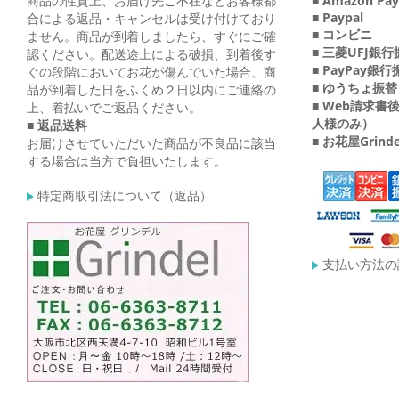
商品の性質上、お届け先ご不在などお客様都
■ Amazon Pay
■ Paypal
合による返品・キャンセルは受け付けており
■ コンビニ
ません。商品が到着しましたら、すぐにご確
■ 三菱UFJ銀
認ください。配送途上による破損、到着後す
■ PayPay銀
ぐの段階においてお花が傷んでいた場合、商
■ ゆうちょ振替
品が到着した日をふくめ２日以内にご連絡の
■ Web請求
上、着払いでご返品ください。
人様のみ）
■ 返品送料
■ お花屋Grin
お届けさせていただいた商品が不良品に該当
する場合は当方で負担いたします。
特定商取引法について（返品）
支払い方法の