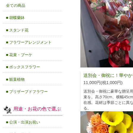
全ての商品
■ 胡蝶蘭鉢
■ スタンド花
■ フラワーアレンジメント
■ 花束・ブーケ
■ ボックスフラワー
■ 観葉植物
11,000円(税1,000円)
送別会・御祝に豪華な贈呈
■ プリザーブドフラワー
束を。高さ70cm、横幅45c
在感。花材は季節ごとに異
用途・お花の色で選ぶ
る。
■ 公演・出演お祝い