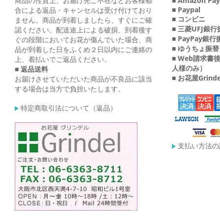
商品の性質上、お届け先ご不在などお客様都
■ Amazon Pay
■ Paypal
合による返品・キャンセルは受け付けており
■ コンビニ
ません。商品が到着しましたら、すぐにご確
■ 三菱UFJ銀
認ください。配送途上による破損、到着後す
■ PayPay銀
ぐの段階においてお花が傷んでいた場合、商
■ ゆうちょ振替
品が到着した日をふくめ２日以内にご連絡の
■ Web請求
上、着払いでご返品ください。
人様のみ）
■ 返品送料
■ お花屋Grin
お届けさせていただいた商品が不良品に該当
する場合は当方で負担いたします。
特定商取引法について（返品）
支払い方法の