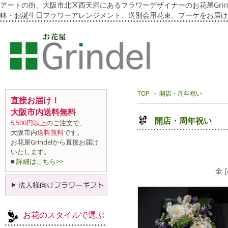
アートの街、大阪市北区西天満にあるフラワーデザイナーのお花屋Grin
鉢・お誕生日フラワーアレンジメント、送別会用花束、ブーケをお届け
TOP
>
開店・周年祝い
直接お届け！
大阪市内送料無料
開店・周年祝い
5,500円以上
のご注文で、
大阪市内
送料無料
です。
お花屋Grindelから直接お届け
いたします。
■
詳細はこちら>>
全 
お花のスタイルで選ぶ