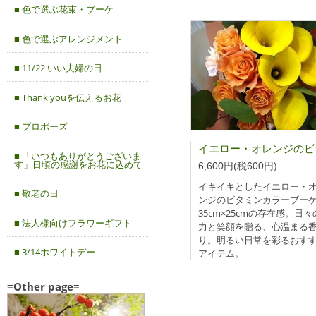
■ 色で選ぶ花束・ブーケ
■ 色で選ぶアレンジメント
■ 11/22 いい夫婦の日
■ Thank youを伝えるお花
■ プロポーズ
■ 「いつもありがとうございま
す」日頃の感謝をお花に込めて
6,600円(税600円)
イキイキとしたイエロー・
■ 敬老の日
ンジのビタミンカラーブー
35cm×25cmの存在感。日
■ 法人様向けフラワーギフト
力と笑顔を贈る、心温まる
り。明るい日常を彩るおす
■ 3/14ホワイトデー
アイテム。
=Other page=