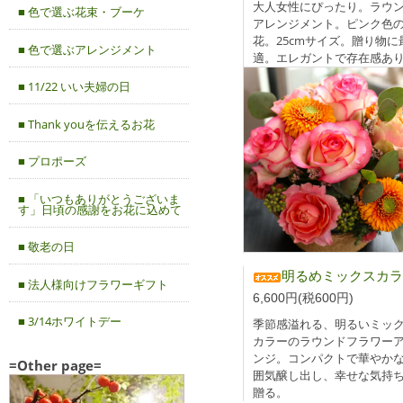
大人女性にぴったり。ラウ
■ 色で選ぶ花束・ブーケ
アレンジメント。ピンク色
花。25cmサイズ。贈り物に
■ 色で選ぶアレンジメント
適。エレガントで存在感あ
■ 11/22 いい夫婦の日
■ Thank youを伝えるお花
■ プロポーズ
■ 「いつもありがとうございま
す」日頃の感謝をお花に込めて
■ 敬老の日
明るめミックスカラーのラウンドアレンジ
■ 法人様向けフラワーギフト
6,600円(税600円)
■ 3/14ホワイトデー
季節感溢れる、明るいミッ
カラーのラウンドフラワー
ンジ。コンパクトで華やか
=Other page=
囲気醸し出し、幸せな気持
贈る。