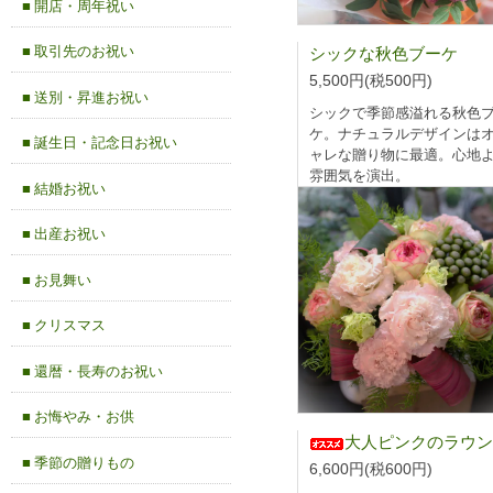
■ 開店・周年祝い
■ 取引先のお祝い
シックな秋色ブーケ
5,500円(税500円)
■ 送別・昇進お祝い
シックで季節感溢れる秋色
ケ。ナチュラルデザインは
■ 誕生日・記念日お祝い
ャレな贈り物に最適。心地
雰囲気を演出。
■ 結婚お祝い
■ 出産お祝い
■ お見舞い
■ クリスマス
■ 還暦・長寿のお祝い
■ お悔やみ・お供
大人ピンクのラウンドアレンジメ
■ 季節の贈りもの
6,600円(税600円)