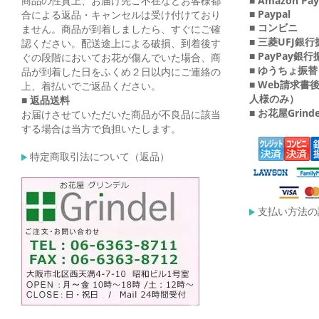
商品の性質上、お届け先ご不在などお客様都
■ Amazon Pay
■ Paypal
合による返品・キャンセルは受け付けており
■ コンビニ
ません。商品が到着しましたら、すぐにご確
■ 三菱UFJ銀
認ください。配送途上による破損、到着後す
■ PayPay銀
ぐの段階においてお花が傷んでいた場合、商
■ ゆうちょ振替
品が到着した日をふくめ２日以内にご連絡の
■ Web請求
上、着払いでご返品ください。
人様のみ）
■ 返品送料
■ お花屋Grin
お届けさせていただいた商品が不良品に該当
する場合は当方で負担いたします。
特定商取引法について（返品）
支払い方法の