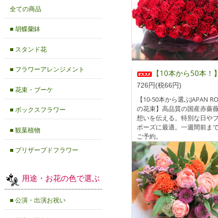
全ての商品
■ 胡蝶蘭鉢
■ スタンド花
■ フラワーアレンジメント
【10本から50本！】本数が選べるJAPAN ROSESの花束(長さ55c
726円(税66円)
■ 花束・ブーケ
【10-50本から選ぶJAPAN RO
の花束】高品質の国産赤薔
■ ボックスフラワー
想いを伝える。特別な日や
ポーズに最適。一週間前ま
■ 観葉植物
ご予約。
■ プリザーブドフラワー
用途・お花の色で選ぶ
■ 公演・出演お祝い