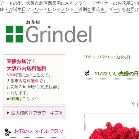
アートの街、大阪市北区西天満にあるフラワーデザイナーのお花屋Grin
鉢・お誕生日フラワーアレンジメント、送別会用花束、ブーケをお届け
TOP
>
11/22 いい夫婦の日
直接お届け！
大阪市内送料無料
11/22 いい夫婦の日
5,500円以上
のご注文で、
大阪市内
送料無料
です。
お花屋Grindelから直接お届け
いたします。
■
詳細はこちら>>
全 
お花のスタイルで選ぶ