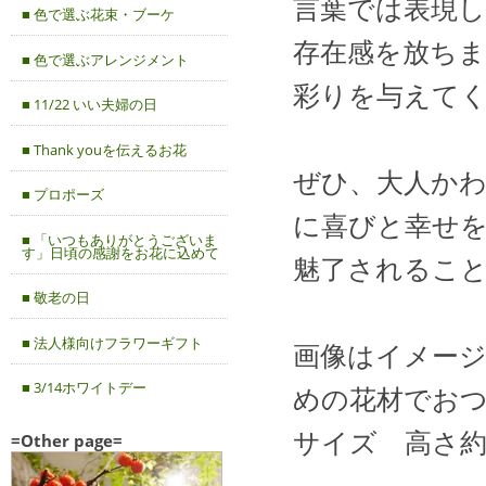
言葉では表現
■ 色で選ぶ花束・ブーケ
存在感を放ち
■ 色で選ぶアレンジメント
彩りを与えて
■ 11/22 いい夫婦の日
■ Thank youを伝えるお花
ぜひ、大人か
■ プロポーズ
に喜びと幸せ
■ 「いつもありがとうございま
す」日頃の感謝をお花に込めて
魅了されるこ
■ 敬老の日
■ 法人様向けフラワーギフト
画像はイメー
■ 3/14ホワイトデー
めの花材でお
サイズ 高さ約4
=Other page=