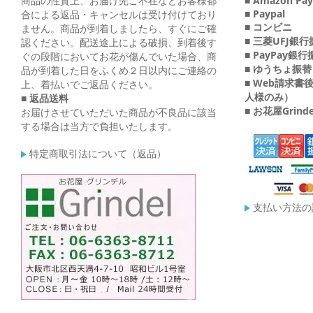
商品の性質上、お届け先ご不在などお客様都
■ Amazon Pay
■ Paypal
合による返品・キャンセルは受け付けており
■ コンビニ
ません。商品が到着しましたら、すぐにご確
■ 三菱UFJ銀
認ください。配送途上による破損、到着後す
■ PayPay銀
ぐの段階においてお花が傷んでいた場合、商
■ ゆうちょ振替
品が到着した日をふくめ２日以内にご連絡の
■ Web請求
上、着払いでご返品ください。
人様のみ）
■ 返品送料
■ お花屋Grin
お届けさせていただいた商品が不良品に該当
する場合は当方で負担いたします。
特定商取引法について（返品）
支払い方法の