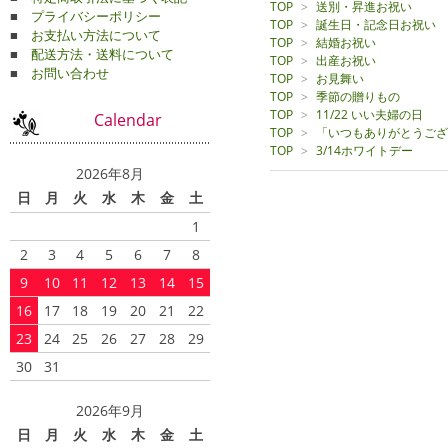
TOP
>
送別・昇進お祝い
■
プライバシーポリシー
TOP
>
誕生日・記念日お祝い
■
お支払い方法について
TOP
>
結婚お祝い
■
配送方法・送料について
TOP
>
出産お祝い
■
お問い合わせ
TOP
>
お見舞い
TOP
>
季節の贈りもの
TOP
>
11/22 いい夫婦の日
Calendar
TOP
>
「いつもありがとうござ
TOP
>
3/14ホワイトデー
2026年8月
日
月
火
水
木
金
土
1
2
3
4
5
6
7
8
9
10
11
12
13
14
15
16
17
18
19
20
21
22
23
24
25
26
27
28
29
30
31
2026年9月
日
月
火
水
木
金
土