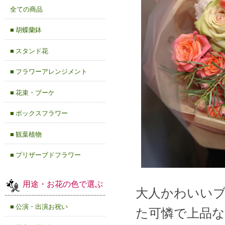
全ての商品
■ 胡蝶蘭鉢
■ スタンド花
■ フラワーアレンジメント
■ 花束・ブーケ
■ ボックスフラワー
■ 観葉植物
■ プリザーブドフラワー
用途・お花の色で選ぶ
大人かわいい
■ 公演・出演お祝い
た可憐で上品