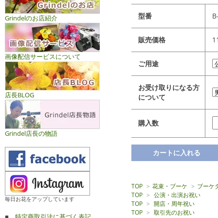
型番
B
Grindelのお店紹介
販売価格
1
画像配信サービスについて
ご用途
お受け取りになる方
店長BLOG
について
購入数
Grindel店長の物語
TOP
>
花束・ブーケ
>
ブーケ
TOP
>
公演・出演お祝い
毎日お花をアップしています
TOP
>
開店・周年祝い
TOP
>
取引先のお祝い
■
特定商取引法に基づく表記