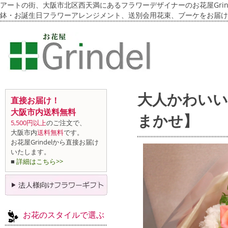
アートの街、大阪市北区西天満にあるフラワーデザイナーのお花屋Grin
鉢・お誕生日フラワーアレンジメント、送別会用花束、ブーケをお届け
大人かわい
直接お届け！
大阪市内送料無料
まかせ】
5,500円以上
のご注文で、
大阪市内
送料無料
です。
お花屋Grindelから直接お届け
いたします。
■
詳細はこちら>>
お花のスタイルで選ぶ