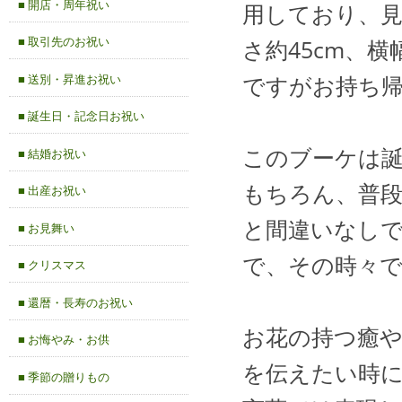
■ 開店・周年祝い
用しており、
■ 取引先のお祝い
さ約45cm、
ですがお持ち
■ 送別・昇進お祝い
■ 誕生日・記念日お祝い
このブーケは
■ 結婚お祝い
もちろん、普
■ 出産お祝い
と間違いなし
■ お見舞い
で、その時々
■ クリスマス
■ 還暦・長寿のお祝い
お花の持つ癒
■ お悔やみ・お供
を伝えたい時
■ 季節の贈りもの