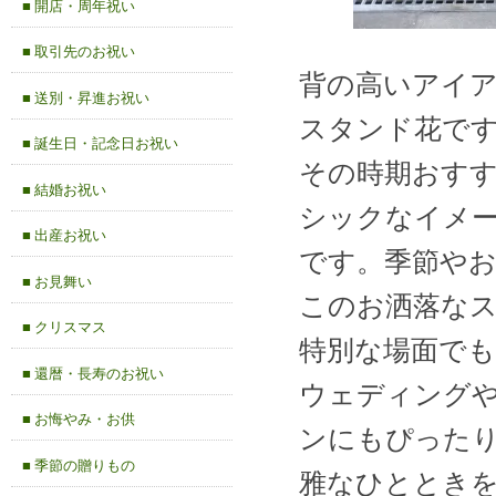
■ 開店・周年祝い
■ 取引先のお祝い
背の高いアイ
■ 送別・昇進お祝い
スタンド花で
■ 誕生日・記念日お祝い
その時期おす
■ 結婚お祝い
シックなイメ
■ 出産お祝い
です。季節や
■ お見舞い
このお洒落な
■ クリスマス
特別な場面で
■ 還暦・長寿のお祝い
ウェディング
■ お悔やみ・お供
ンにもぴった
■ 季節の贈りもの
雅なひととき