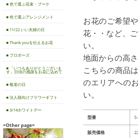
■ 色で選ぶ花束・ブーケ
■ 色で選ぶアレンジメント
お花のご希望
■ 11/22 いい夫婦の日
花・・など、
■ Thank youを伝えるお花
い。
地面からの高さ
■ プロポーズ
こちらの商品
■ 「いつもありがとうございま
す」日頃の感謝をお花に込めて
のエリアへの
■ 敬老の日
い。
■ 法人様向けフラワーギフト
■ 3/14ホワイトデー
型番
S
=Other page=
販売価格
2