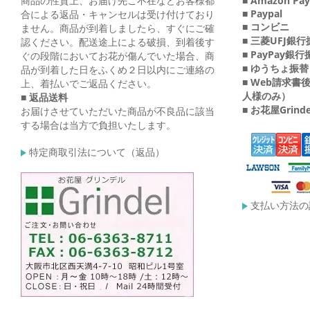
商品の性質上、お届け先ご不在などお客様都
■ Amazon Pay
■ Paypal
合による返品・キャンセルは受け付けており
■ コンビニ
ません。商品が到着しましたら、すぐにご確
■ 三菱UFJ銀
認ください。配送途上による破損、到着後す
■ PayPay銀
ぐの段階においてお花が傷んでいた場合、商
■ ゆうちょ振替
品が到着した日をふくめ２日以内にご連絡の
■ Web請求
上、着払いでご返品ください。
人様のみ）
■ 返品送料
■ お花屋Grin
お届けさせていただいた商品が不良品に該当
する場合は当方で負担いたします。
特定商取引法について（返品）
支払い方法の