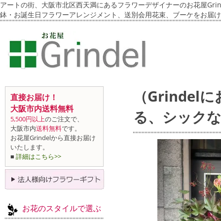
アートの街、大阪市北区西天満にあるフラワーデザイナーのお花屋Grin
鉢・お誕生日フラワーアレンジメント、送別会用花束、ブーケをお届け
（Grind
直接お届け！
大阪市内送料無料
る、シックな
5,500円以上
のご注文で、
大阪市内
送料無料
です。
お花屋Grindelから直接お届け
いたします。
■
詳細はこちら>>
お花のスタイルで選ぶ